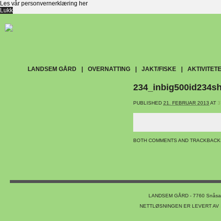
Les vår personvernerklæring
her
Lukk
SKIP
LANDSEM GÅRD
OVERNATTING
JAKT/FISKE
AKTIVITET
Main menu
TO
234_inbig500id234s
CONTENT
PUBLISHED
21. FEBRUAR 2013
AT
3
BOTH COMMENTS AND TRACKBACK
LANDSEM GÅRD - 7760 Snåsa. 
NETTLØSNINGEN ER LEVERT AV