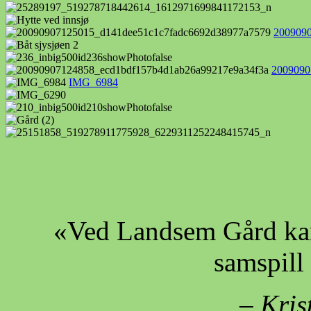
200909
2009090
IMG_6984
«Ved Landsem Gård kan 
samspill
– Kris