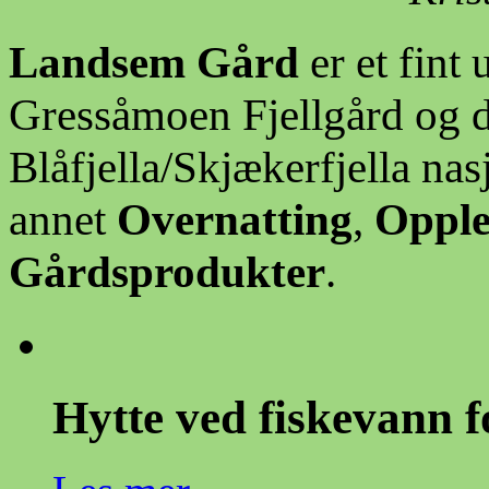
Landsem Gård
er et fint 
Gressåmoen Fjellgård og d
Blåfjella/Skjækerfjella nas
annet
Overnatting
,
Opple
Gårdsprodukter
.
Hytte ved fiskevann fo